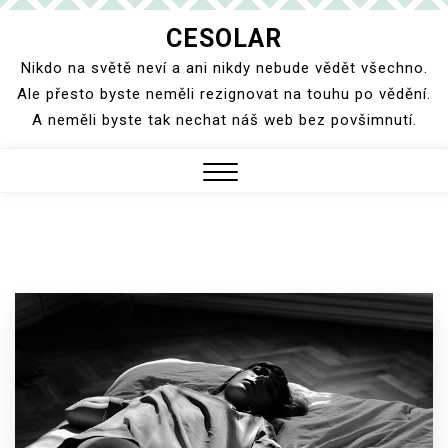
Skip
CESOLAR
to
Nikdo na světě neví a ani nikdy nebude vědět všechno.
content
Ale přesto byste neměli rezignovat na touhu po vědění.
A neměli byste tak nechat náš web bez povšimnutí.
Close
Menu