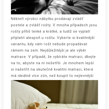
Někteří výrobci nábytku prodávají zvlášť
postele a zvlášť rošty. V mnoha případech jsou
rošty příliš tenké a krátké, a tudíž se vyplatí
připlatit alespoň u roštu. Vyberte si kvalitnější
variantu, kdy vám rošt nebude propadávat
rámem na zem. Nejdůležitější je ale výběr
matrace. V případě, že vybíráte matraci, dbejte
na to, abyste na ní nešetřili. Je mnohem lepší
si našetřit na skutečně kvalitní matraci, která
má ideálně více zón, než koupit to nejlevnější.