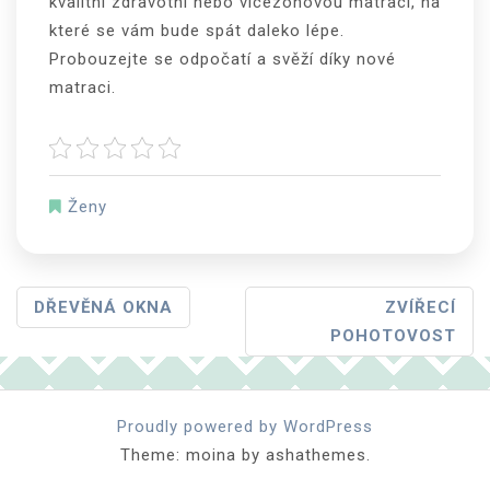
kvalitní zdravotní nebo vícezónovou matraci, na
které se vám bude spát daleko lépe.
Probouzejte se odpočatí a svěží díky nové
matraci.
Ženy
Navigace
DŘEVĚNÁ OKNA
ZVÍŘECÍ
POHOTOVOST
Pro
Příspěvek
Proudly powered by WordPress
Theme: moina by ashathemes.