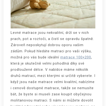
Levné matrace jsou nekvalitní, drží se v nich
prach, pot a roztoči, a čistí se opravdu špatně.
Zároveň neposkytují dobrou oporu vašim
zádům.
Pokud hledáte matraci pro vaši výšku,
možná pro vás bude ideální
matrace 100×200
,
která je skutečně velmi pohodlná díky své
prodloužené délce. V nabídce máme několik
druhů matrací, mezi kterými si určitě vyberete. I
když jsou naše matrace velmi kvalitní, nabízíme
i cenově dostupné matrace, takže se nemusíte
bát, že byste si museli zase koupit obyčejnou
molitanovou matraci. S námi si můžete dovolit