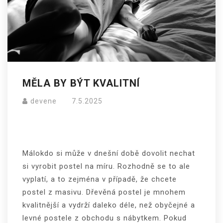
MĚLA BY BÝT KVALITNÍ
devene
7.5.2025
Málokdo si může v dnešní době dovolit nechat
si vyrobit postel na míru. Rozhodně se to ale
vyplatí, a to zejména v případě, že chcete
postel z masivu. Dřevěná postel je mnohem
kvalitnější a vydrží daleko déle, než obyčejné a
levné postele z obchodu s nábytkem. Pokud