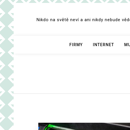
Skip
to
Nikdo na světě neví a ani nikdy nebude vě
content
FIRMY
INTERNET
MU