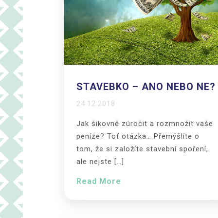
STAVEBKO – ANO NEBO NE?
24.12.2018
Jak šikovně zúročit a rozmnožit vaše
peníze? Toť otázka… Přemýšlíte o
tom, že si založíte stavební spoření,
ale nejste […]
Read More