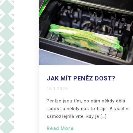
JAK MÍT PENĚZ DOST?
18.1.2025
Peníze jsou tím, co nám někdy dělá
radost a někdy nás to trápí. A všichni
samozřejmě víte, kdy je […]
Read More