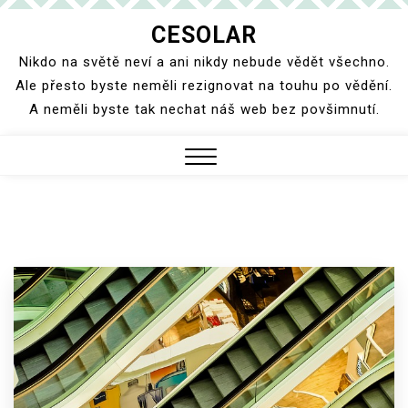
Skip
CESOLAR
to
Nikdo na světě neví a ani nikdy nebude vědět všechno.
content
Ale přesto byste neměli rezignovat na touhu po vědění.
A neměli byste tak nechat náš web bez povšimnutí.
Close
Menu