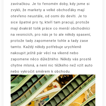
zavíračkou. Je to fenomén doby, kdy jsme si
zvykli, že markety a velké obchoďáky mají
otevřeno neustále, od osmi do devíti. Je to
sice špatné pro ty, kteří tam pracují, protože
mají dvakrát tolik práce co menší obchodníci
na vesnicích, pro nás je to ale někdy spasení,
protože tady zapomenete tohle a tady zase
tamto. Každý někdy potřebuje urychleně
nakoupit ještě pár věcí na víkend nebo
zapomene něco důležitého. Někdy vás prostě
chytne mlsná, a není nic těžkého než vzít auto
nebo vykročit směrem k obchodu.