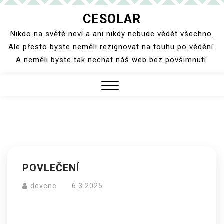
Skip
CESOLAR
to
Nikdo na světě neví a ani nikdy nebude vědět všechno.
content
Ale přesto byste neměli rezignovat na touhu po vědění.
A neměli byste tak nechat náš web bez povšimnutí.
Close
Menu
POVLEČENÍ
devene
6.3.2025