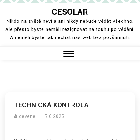
Skip
CESOLAR
to
Nikdo na světě neví a ani nikdy nebude vědět všechno.
content
Ale přesto byste neměli rezignovat na touhu po vědění.
A neměli byste tak nechat náš web bez povšimnutí.
Close
Menu
TECHNICKÁ KONTROLA
devene
7.6.2025