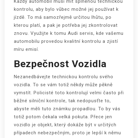
Každý automobil musí mít splněnou technickou
kontrolu, aby bylo vůbec možné jej používat k
jízdě. To má samozřejmě určitou lhůtu, po
kterou platí, a pak je potřeba jej zkontrolovat
znovu. Využijte k tomu Audi servis, kde vašemu
automobilu provedou kvalitní kontrolu a zjistí
míru emisí.
Bezpečnost Vozidla
Nezanedbávejte technickou kontrolu svého
vozidla. To se vám totiž někdy může pěkně
vymstít. Policisté toto kontrolují velmi často při
běžné silniční kontrole, tak nedopusťte to,
abyste měli tuto známku propadlou. To by vás
totiž potom čekala velká pokuta. Přece jen
vozidlo je objekt, který dokáže být v určitých
případech nebezpečným, proto je lepší k němu