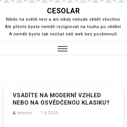
Skip
CESOLAR
to
Nikdo na světě neví a ani nikdy nebude vědět všechno.
content
Ale přesto byste neměli rezignovat na touhu po vědění.
A neměli byste tak nechat náš web bez povšimnutí.
Close
Menu
VSADÍTE NA MODERNÍ VZHLED
NEBO NA OSVĚDČENOU KLASIKU?
devene
1.6.2025