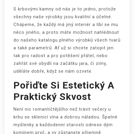
S
krbovými kamny
od nás je to jedno, protože
všechny naše výrobky jsou kvalitní a účelné.
Chápeme, že každý má jiný interiér a líbí se mu
něco jiného, a proto máte možnost nahlédnout
do našeho katalogu plného výrobků všech tvarů
a také parametrů. Ať už si chcete zatopit jen
tak pro radost a pro potěšení přátel, nebo
zahřát své obydlí na začátku jara, či zimy,
uděláte dobře, když se nám ozvete.
Pořiďte Si Estetický A
Praktický Skvost
Není nic romantičtějšího než trávit večery u
krbu se sklenicí vína a dobrou náladou. Špatné
myšlenky a každodenní starosti odnese dým
komínem pryč, a vy zůstanete příjemně