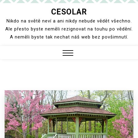
Skip
CESOLAR
to
Nikdo na světě neví a ani nikdy nebude vědět všechno.
content
Ale přesto byste neměli rezignovat na touhu po vědění.
A neměli byste tak nechat náš web bez povšimnutí.
Close
Menu