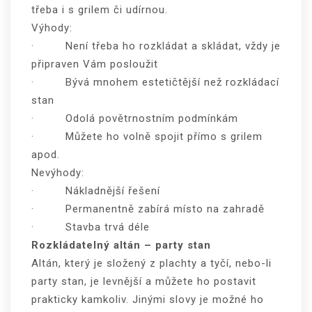
třeba i s grilem či udírnou.
Výhody:
· Není třeba ho rozkládat a skládat, vždy je
připraven Vám posloužit
· Bývá mnohem estetičtější než rozkládací
stan
· Odolá povětrnostním podmínkám
· Můžete ho volně spojit přímo s grilem
apod.
Nevýhody:
· Nákladnější řešení
· Permanentně zabírá místo na zahradě
· Stavba trvá déle
Rozkládatelný altán – party stan
Altán, který je složený z plachty a tyčí, nebo-li
party stan, je levnější a můžete ho postavit
prakticky kamkoliv. Jinými slovy je možné ho