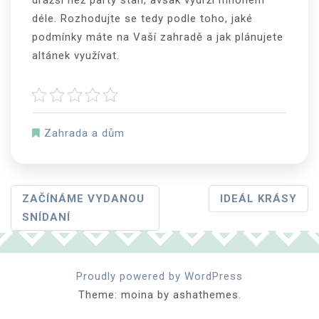
dražší než party stan, avšak vydrží mnohem
déle. Rozhodujte se tedy podle toho, jaké
podmínky máte na Vaší zahradě a jak plánujete
altánek využívat.
Zahrada a dům
Navigace
ZAČÍNÁME VYDANOU
IDEÁL KRÁSY
SNÍDANÍ
Pro
Příspěvek
Proudly powered by WordPress
Theme: moina by ashathemes.