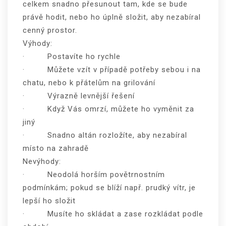
celkem snadno přesunout tam, kde se bude
právě hodit, nebo ho úplně složit, aby nezabíral
cenný prostor.
Výhody:
· Postavíte ho rychle
· Můžete vzít v případě potřeby sebou i na
chatu, nebo k přátelům na grilování
· Výrazně levnější řešení
· Když Vás omrzí, můžete ho vyměnit za
jiný
· Snadno altán rozložíte, aby nezabíral
místo na zahradě
Nevýhody:
· Neodolá horším povětrnostním
podmínkám; pokud se blíží např. prudký vítr, je
lepší ho složit
· Musíte ho skládat a zase rozkládat podle